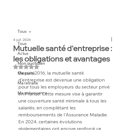
Tous
4 juil. 2024
Tous
Mutuelle santé d'entreprise :
Actus
les obligations et avantages
Mon quotidien
Noté NaN étoiles sur 5.
Depuis 2016, la mutuelle santé 
Ma santé
d'entreprise est devenue une obligation 
Ma retraite
pour tous les employeurs du secteur privé 
Ma prévoyance
en France. Cette mesure vise à garantir 
une couverture santé minimale à tous les 
salariés, en complétant les 
remboursements de l'Assurance Maladie. 
En 2024, certaines évolutions 
réglementaires ont encore renforcé ce 