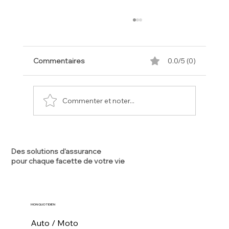
Commentaires
0.0/5 (0)
Commenter et noter...
Comparer deux mutuelles santé à
Carcassonne : les 5 erreurs à éviter
Des solutions d'assurance
pour chaque facette de votre vie
avant de faire votre choix
MON QUOTIDIEN
Auto / Moto