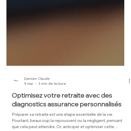
Damien Claude
9 mai
3 min de lecture
Optimisez votre retraite avec des