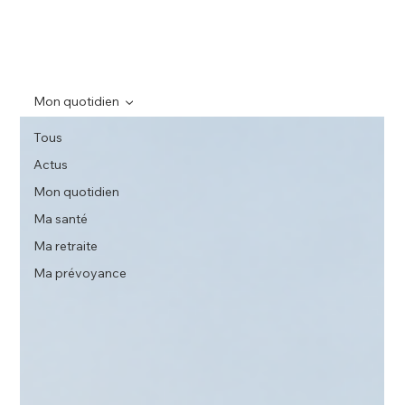
Mon quotidien
Tous
Actus
Mon quotidien
Ma santé
Ma retraite
Ma prévoyance