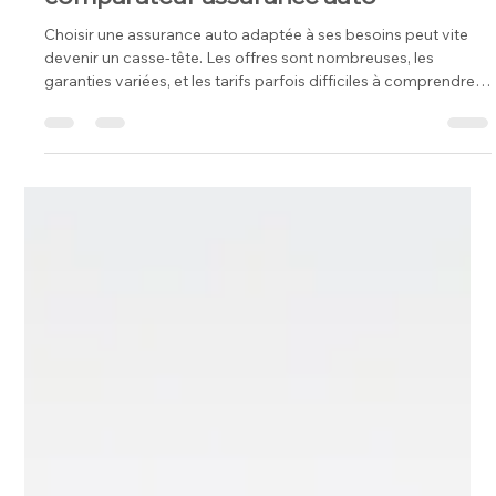
Damien Claude
5 mai
3 min de lecture
Comparaison offres assurance :
comment bien choisir avec un
comparateur assurance auto
Choisir une assurance auto adaptée à ses besoins peut vite
devenir un casse-tête. Les offres sont nombreuses, les
garanties variées, et les tarifs parfois difficiles à comprendre.
Pourtant, il est essentiel de bien comparer pour être sûr d’être