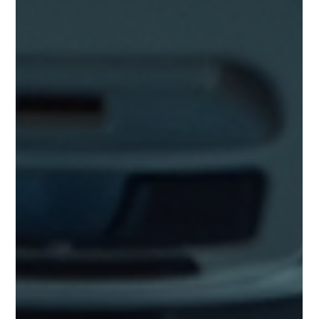
Souscrire une assurance emprunteur est une étape
incontournable lorsque vous contractez un prêt immobilier ou
un crédit à la consommation. Pourtant, son coût peut parfois
sembler élevé et difficile à maîtriser. Dans ce guide, je vous
accompagne pas à pas pour comprendre les mécanismes du
coût assurance emprunteur et surtout, pour vous aider à faire
des économies sans sacrifier votre protection. Comprendre le
coût assurance emprunteur Le coût assurance emprunteur
représente la