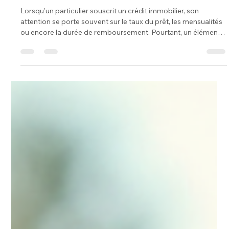
19 juin
3 min de lecture
Assurance de prêt à Carcassonne : ce
qu'il faut vérifier avant de changer
d'assurance en 2026
Lorsqu'un particulier souscrit un crédit immobilier, son
attention se porte souvent sur le taux du prêt, les mensualités
ou encore la durée de remboursement. Pourtant, un élément
est parfois moins étudié : l'assurance de prêt. À Carcassonne
et dans l'ensemble de l'Aude, de nombreux emprunteurs
découvrent plusieurs années après la signature de leur crédit
que leur assurance représente une part importante du coût
total de leur financement. Cependant, avant d'envisager un
change